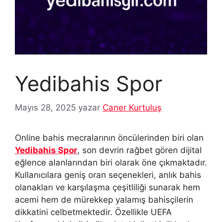
Yedibahis Spor
Mayıs 28, 2025
yazar
Caner Kurtuluş
Online bahis mecralarının öncülerinden biri olan
Yedibahis Spor
, son devrin rağbet gören dijital
eğlence alanlarından biri olarak öne çıkmaktadır.
Kullanıcılara geniş oran seçenekleri, anlık bahis
olanakları ve karşılaşma çeşitliliği sunarak hem
acemi hem de mürekkep yalamış bahisçilerin
dikkatini celbetmektedir. Özellikle UEFA