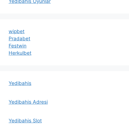
Yedibahis Oyunlar
wipbet
Pradabet
Festwin
Herkulbet
Yedibahis
Yedibahis Adresi
Yedibahis Slot