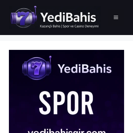
İçeriğe
atla
Menü