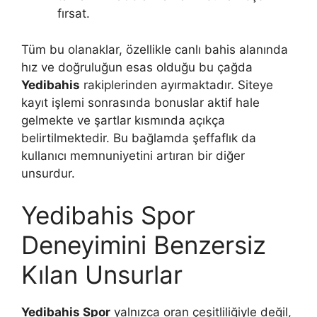
fırsat.
Tüm bu olanaklar, özellikle canlı bahis alanında
hız ve doğruluğun esas olduğu bu çağda
Yedibahis
rakiplerinden ayırmaktadır. Siteye
kayıt işlemi sonrasında bonuslar aktif hale
gelmekte ve şartlar kısmında açıkça
belirtilmektedir. Bu bağlamda şeffaflık da
kullanıcı memnuniyetini artıran bir diğer
unsurdur.
Yedibahis Spor
Deneyimini Benzersiz
Kılan Unsurlar
Yedibahis Spor
yalnızca oran çeşitliliğiyle değil,