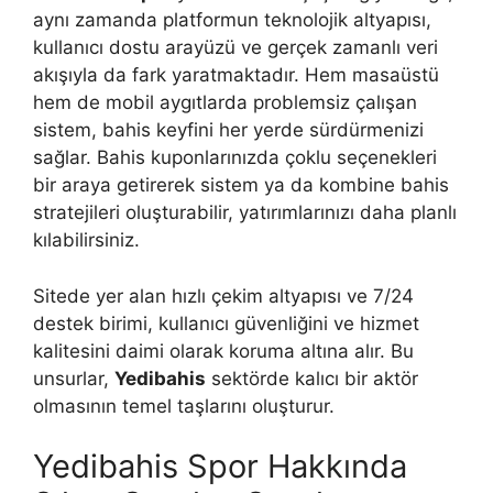
aynı zamanda platformun teknolojik altyapısı,
kullanıcı dostu arayüzü ve gerçek zamanlı veri
akışıyla da fark yaratmaktadır. Hem masaüstü
hem de mobil aygıtlarda problemsiz çalışan
sistem, bahis keyfini her yerde sürdürmenizi
sağlar. Bahis kuponlarınızda çoklu seçenekleri
bir araya getirerek sistem ya da kombine bahis
stratejileri oluşturabilir, yatırımlarınızı daha planlı
kılabilirsiniz.
Sitede yer alan hızlı çekim altyapısı ve 7/24
destek birimi, kullanıcı güvenliğini ve hizmet
kalitesini daimi olarak koruma altına alır. Bu
unsurlar,
Yedibahis
sektörde kalıcı bir aktör
olmasının temel taşlarını oluşturur.
Yedibahis Spor Hakkında