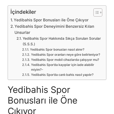
İçindekiler
Yedibahis Spor Bonusları ile Öne Çıkıyor
Yedibahis Spor Deneyimini Benzersiz Kılan
Unsurlar
Yedibahis Spor Hakkında Sıkça Sorulan Sorular
(S.S.S.)
Yedibahis Spor bonusları nasıl alınır?
Yedibahis Spor oranları neye göre belirleniyor?
Yedibahis Spor mobil cihazlarda çalışıyor mu?
Yedibahis Spor’da kayıplar için iade alabilir
miyim?-
Yedibahis Spor’da canlı bahis nasıl yapılır?
Yedibahis Spor
Bonusları ile Öne
Çıkıyor