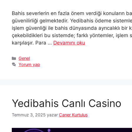
Bahis severlerin en fazla önem verdiği konuların b
güvenilirliği gelmektedir. Yedibahis ödeme sistemle
işlem güvenliği ile bahis dünyasında ayrıcalıklı bir 
çekebildikleri bu sistemde; farklı yöntemler, işlem sür
karşılaşır. Para …
Devamını oku
Kategoriler
Genel
Yorum yap
Yedibahis Canlı Casino
Temmuz 3, 2025
yazar
Caner Kurtuluş